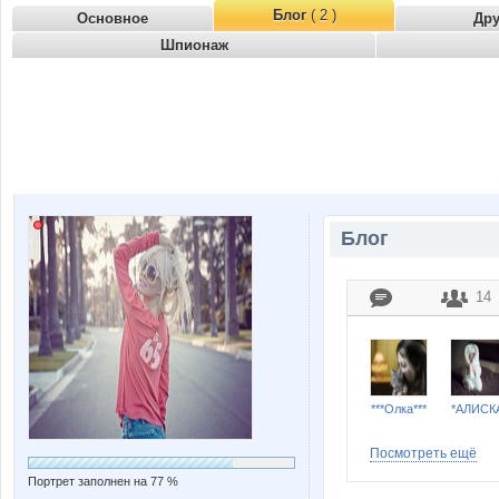
Блог
( 2 )
Основное
Др
Шпионаж
Блог
14
***Олка***
*АЛИСК
Посмотреть ещё
Портрет заполнен на 77 %