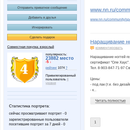
Panfa!
Platina
Отправить приватное сообщение
www.nn.ru/commun
Добавить в друзья
www.nn.ru/community/sp
Игнорировать
angelangel
anniiss
Сделать подарок
Наращивание ног
Совместная покупка: взрослый
комментировать
ludochek
mmvb
популярность:
Наращивание ногтей гел
23882 место
-5 ↓
сертификат "Оле Хаус".
Тел. 8-903-847-71-97 С
рейтинг
1074
?
Привилегированный
Цены:
пользователь
4
Ботаник-НН
Флор
уровня
- под лак (т.е. без диза
- к...
Читать полностью
Статистика портрета:
Турбомодная
Золот@
сейчас просматривают портрет - 0
зарегистрированные пользователи
1
посетившие портрет за 7 дней - 0