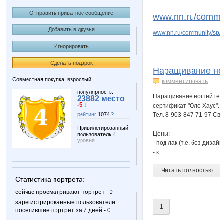
Panfa!
Platina
Отправить приватное сообщение
www.nn.ru/commun
Добавить в друзья
www.nn.ru/community/sp
Игнорировать
angelangel
anniiss
Сделать подарок
Наращивание ног
Совместная покупка: взрослый
комментировать
ludochek
mmvb
популярность:
Наращивание ногтей гел
23882 место
-5 ↓
сертификат "Оле Хаус".
Тел. 8-903-847-71-97 С
рейтинг
1074
?
Привилегированный
Цены:
пользователь
4
Ботаник-НН
Флор
уровня
- под лак (т.е. без диза
- к...
Читать полностью
Статистика портрета:
Турбомодная
Золот@
сейчас просматривают портрет - 0
зарегистрированные пользователи
1
посетившие портрет за 7 дней - 0