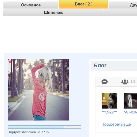
Блог
( 2 )
Основное
Др
Шпионаж
Блог
14
***Олка***
*АЛИСК
Посмотреть ещё
Портрет заполнен на 77 %